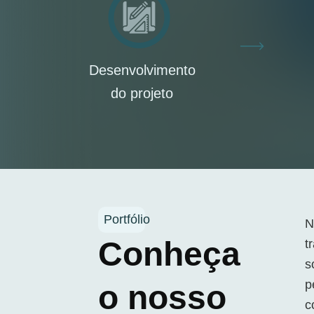
Desenvolvimento
do projeto
Portfólio
Conheça
t
s
p
o nosso
c