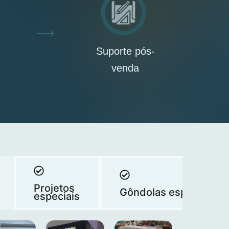
Suporte pós-
venda
Projetos
Gôndolas especiais
especiais