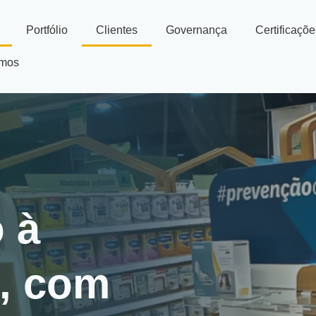
Portfólio
Clientes
Governança
Certificaçõ
amos
 à
o, com