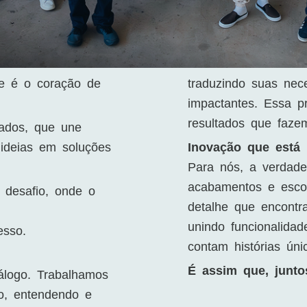
pe é o coração de
traduzindo suas nec
impactantes. Essa p
resultados que fazem
nados, que une
r ideias em soluções
Inovação que está 
Para nós, a verdade
acabamentos e esco
desafio, onde o
detalhe que encontra
unindo funcionalidad
esso.
contam histórias ún
É assim que, junto
álogo. Trabalhamos
do, entendendo e